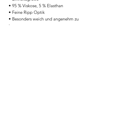
• 95 % Viskose, 5 % Elasthan
• Feine Ripp Optik
• Besonders weich und angenehm zu
tragen
• Elastisches Material für optimalen
Sitz
• Rundhalsausschnitt
• In verschiedenen Farben erhältlich
• Vielseitig kombinierbar
Ein zeitloses Basic, das Komfort,
Qualität und Stil perfekt vereint – für
Looks, die jeden Tag begeistern. 🤍