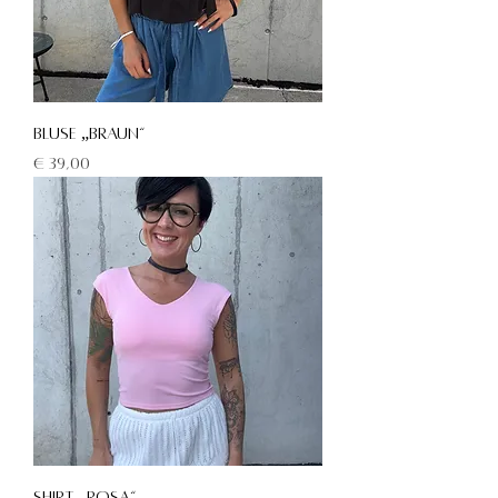
Bluse „braun“
Preis
€ 39,00
Shirt „rosa“