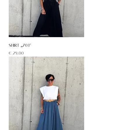
Shirt „703“
Preis
€ 29,00