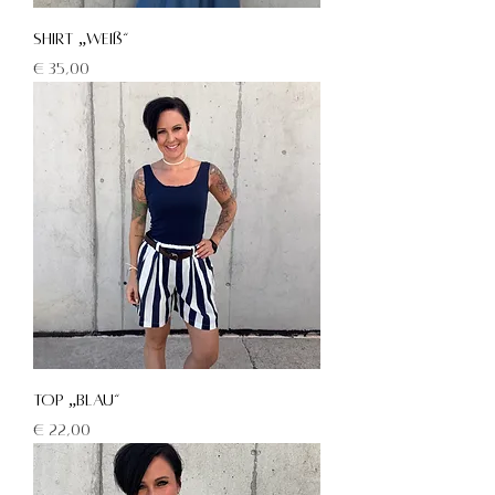
Shirt „weiß“
Preis
€ 35,00
Top „blau“
Preis
€ 22,00