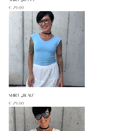
Preis
€ 29,00
Shirt „blau“
Preis
€ 29,00