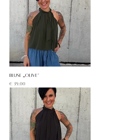
Bluse „Olive“
Preis
€ 39,00