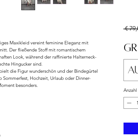
 € 79,
tiges Maxikleid vereint feminine Eleganz mit
Gr
tt. Der fließende Stoff mit romantischem
haften Look, während der raffinierte Halterneck-
echte Hingucker sind.
A
pielt die Figur wunderschön und der Bindegürtel
 Ob Sommerfest, Hochzeit, Urlaub oder Dinner-
 Moment besonders.
Anzahl
m