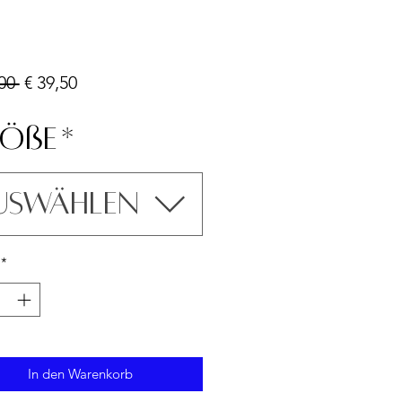
Standardpreis
Sale-
00 
€ 39,50
Preis
öße
*
uswählen
*
In den Warenkorb