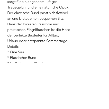
sorgt für ein angenehm luftiges
Tragegefühl und eine natürliche Optik.
Der elastische Bund passt sich flexibel
an und bietet einen bequemen Sitz.
Dank der lockeren Passform und
praktischen Eingrifftaschen ist die Hose
der perfekte Begleiter für Alltag,
Urlaub oder entspannte Sommertage.
Details:
* One Size
* Elastischer Bund
* Seitliche Eingrifftaschen
* Locker geschnittenes Bein
* Hellblau-weißes Streifenmuster
* Luftige Qualität
* Material: 70 % Baumwolle, 30 %
Leinen
* Angenehm leicht und atmungsaktiv
* Perfekt für Frühling und Sommer
Ob mit einem schlichten Top, einer