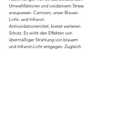
Umweltfaktoren und oxidativem Stress
anzupassen. Carnosin, unser Blaues-
Licht- und Infrarot-
Antioxidationsmittel, bietet weiteren
Schutz. Es wirkt den Effekten von
übermäßiger Strahlung von blauem
und Infrarot-Licht entgegen. Zugleich
lässt Ingwer-Wurzelextrakt die Haut
lebhaft strahlend aussehen.
Einzigartig. by Evelyn Pötz