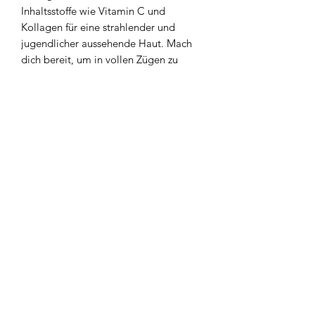
Inhaltsstoffe wie Vitamin C und
Kollagen für eine strahlender und
jugendlicher aussehende Haut. Mach
dich bereit, um in vollen Zügen zu
strahlen!
Einzigartig. by Evelyn Pötz
Wiener Straße 14
8230 Hartberg
0043 664 544 9850