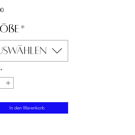
Preis
00
öße
*
uswählen
*
In den Warenkorb