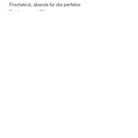
Frischekick, abends für die perfekte
Reinigung und Pflege.
Gönn dir den Unterschied, den man
sieht und fühlt.
Deine Haut wird es dir danken!
Wir klären gemeinsam deine passende
Reinigung ab 🫶🏼
Die Reinigung ist hier im Paket
enthalten 👌🏼
Einzigartig. by Evelyn Pötz